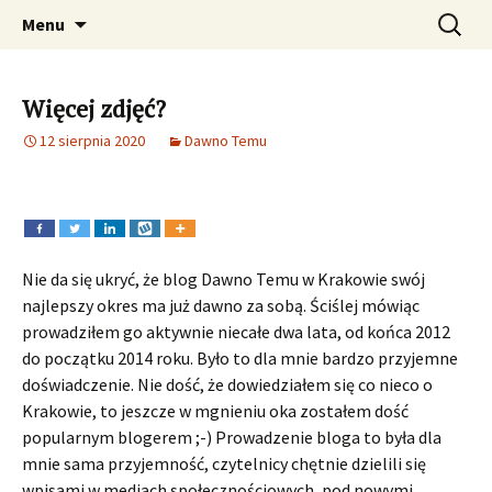
Fotograficzna podróż w czasie. Zdjęcia
Przeskocz
Szukaj:
Dawno temu w Krakowie –
Menu
do
Krakowa, Kraków, zabytki, fotografie , foto
archiwalne i aktualne zdjęcia
treści
Krakowa
Więcej zdjęć?
12 sierpnia 2020
Dawno Temu
Nie da się ukryć, że blog Dawno Temu w Krakowie swój
najlepszy okres ma już dawno za sobą. Ściślej mówiąc
prowadziłem go aktywnie niecałe dwa lata, od końca 2012
do początku 2014 roku. Było to dla mnie bardzo przyjemne
doświadczenie. Nie dość, że dowiedziałem się co nieco o
Krakowie, to jeszcze w mgnieniu oka zostałem dość
popularnym blogerem ;-) Prowadzenie bloga to była dla
mnie sama przyjemność, czytelnicy chętnie dzielili się
wpisami w mediach społecznościowych, pod nowymi