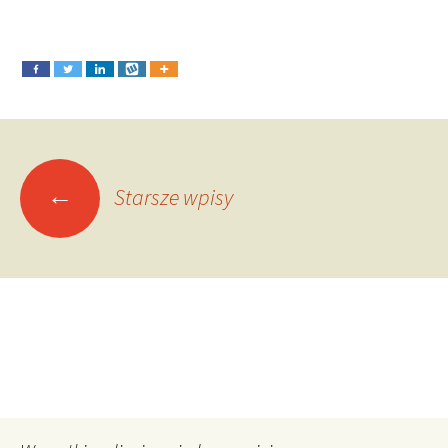
Nawigacja
←
Starsze wpisy
po
wpisach