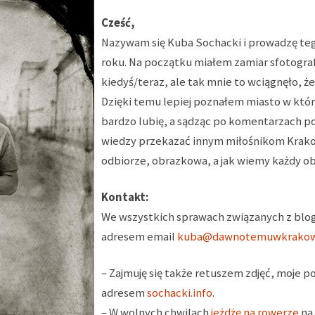
Cześć,
Nazywam się Kuba Sochacki i prowadzę teg
roku. Na początku miałem zamiar sfotograf
kiedyś/teraz, ale tak mnie to wciągnęło, że
Dzięki temu lepiej poznałem miasto w któr
bardzo lubię, a sądząc po komentarzach pod
wiedzy przekazać innym miłośnikom Krakow
odbiorze, obrazkowa, a jak wiemy każdy obra
Kontakt:
We wszystkich sprawach związanych z blo
adresem email
kuba@dawnotemuwkrakow
– Zajmuję się także retuszem zdjęć, moje 
adresem
sochacki.info
.
– W wolnych chwilach
jeżdżę na rowerze
na 