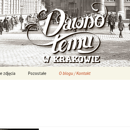
Zdjęcia Krakowa, Kraków, zabytki, fotografie , f
 w Krakowie – a
djęcia Krakowa
e zdjęcia
Pozostałe
O blogu / Kontakt
Partnerzy
Inne projekty