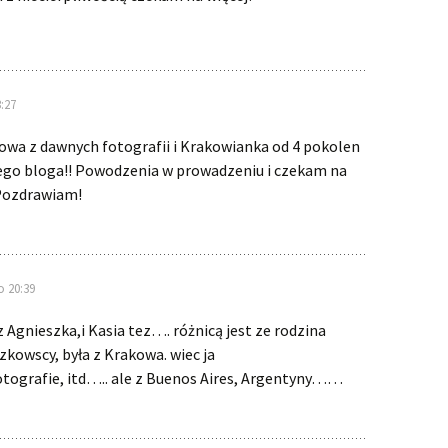
:27
owa z dawnych fotografii i Krakowianka od 4 pokolen
go bloga!! Powodzenia w prowadzeniu i czekam na
! Pozdrawiam!
o 20:39
 Agnieszka,i Kasia tez…. różnicą jest ze rodzina
kowscy, była z Krakowa. wiec ja
tografie, itd….. ale z Buenos Aires, Argentyny……