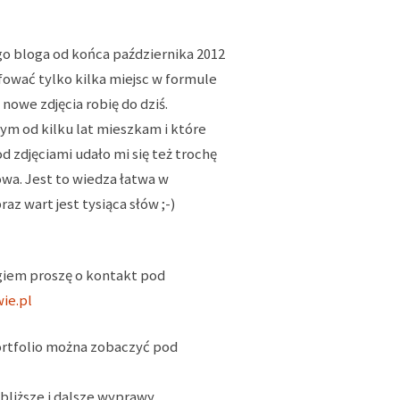
o bloga od końca października 2012
ować tylko kilka miejsc w formule
 nowe zdjęcia robię do dziś.
ym od kilku lat mieszkam i które
 zdjęciami udało mi się też trochę
a. Jest to wiedza łatwa w
z wart jest tysiąca słów ;-)
giem proszę o kontakt pod
ie.pl
portfolio można zobaczyć pod
bliższe i dalsze wyprawy.