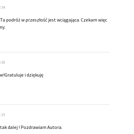
:34
 Ta podróż w przeszłość jest wciągająca. Czekam więc
ny.
:30
e!Gratuluje i dziękuję
:19
tak dalej ! Pozdrawiam Autora.