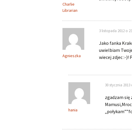
Charlie
Librarian
3 listopada 2012 o 23
Jako fanka Krak
uwielbiam Twoje
Agnieszka
wiecej zdjec :-)
30 stycznia 2013 
zgadzam się z
Mamusi,Mrocz
hania
„połykam””fo