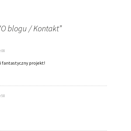
“
O blogu / Kontakt
”
:08
 fantastyczny projekt!
:58