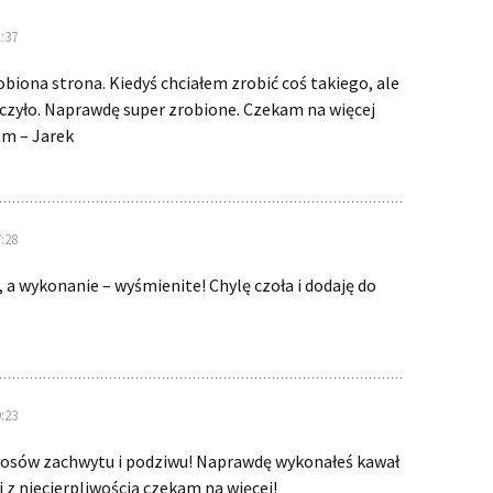
:37
obiona strona. Kiedyś chciałem zrobić coś takiego, ale
rczyło. Naprawdę super zrobione. Czekam na więcej
am – Jarek
:28
a wykonanie – wyśmienite! Chylę czoła i dodaję do
:23
głosów zachwytu i podziwu! Naprawdę wykonałeś kawał
i z niecierpliwością czekam na więcej!