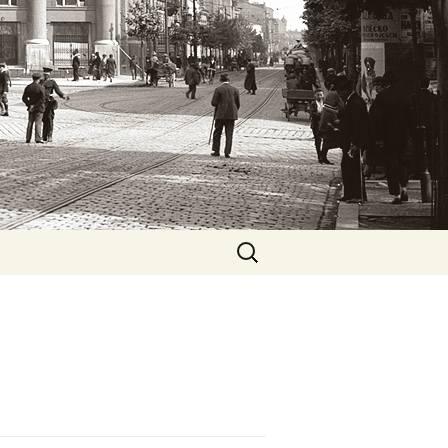
oto
rchiwalne i
Szukaj: