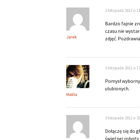
3 listopada 2012 o 11
Bardzo fajnie zr
czasu nie wysta
Jarek
zdjęć. Pozdrawi
3 listopada 2012 o 17
Pomysł wyborny, 
ulubionych.
Malita
3 listopada 2012 o 20
Dołączę się do 
świetnej roboty 