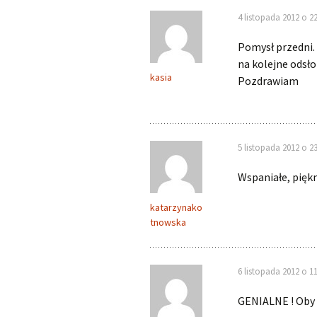
4 listopada 2012 o 22
Pomysł przedni.
na kolejne odsło
kasia
Pozdrawiam
5 listopada 2012 o 23
Wspaniałe, piękn
katarzynako
tnowska
6 listopada 2012 o 11
GENIALNE ! Oby 