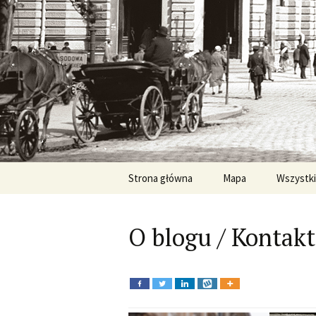
Fotograficzna podróż w czasie. 
Dawno temu
aktualne z
Przeskocz
Strona główna
Mapa
Wszystki
do
treści
O blogu / Kontakt