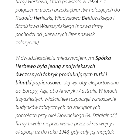
firmy Herbewo, która powstała w
1924
r. z
połączenia trzech przedsiębiorstw należących do
Rudolfa
Her
liczki, Władysława
Be
łdowskiego i
Stanisława
Wo
łoszyńskiego (nazwa firmy
pochodzi od pierwszych liter nazwisk
założycieli).
W dwudziestoleciu międzywojennym
Spółka
Herbewo była jedną z największych
ówczesnych fabryk produkujących tutki i
bibułki papierosowe
. Jej wyroby eksportowano
do Europy, Azji, obu Ameryk i Australii. W latach
trzydziestych właściciele rozpoczęli wznoszenie
budynków fabrycznych na zakupionych
parcelach przy alei Słowackiego 64. Działalność
firmy trwała nieprzerwanie przez okres wojny i
okupacji aż do roku 1948, gdy cały jej majątek