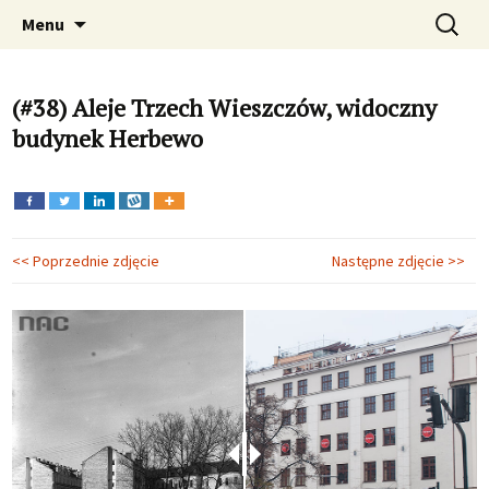
Fotograficzna podróż w czasie. Zdjęcia
Przeskocz
Szukaj:
Dawno temu w Krakowie –
Menu
do
Krakowa, Kraków, zabytki, fotografie , foto
archiwalne i aktualne zdjęcia
treści
Krakowa
(#38) Aleje Trzech Wieszczów, widoczny
budynek Herbewo
<< Poprzednie zdjęcie
Następne zdjęcie >>