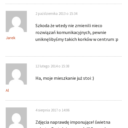
2 października 2013 o 15:34
Szkoda że wtedy nie zmienili nieco
rozwiązań komunikacyjnych, pewnie
Jarek
uniknęlibyśmy takich korków w centrum :p
12 lutego 2014 o 15:38
Ha, moje mieszkanie już stoi :)
Al
4 sierpnia 2017 o 14:06
Zdjęcia naprawdę imponujące! świetna