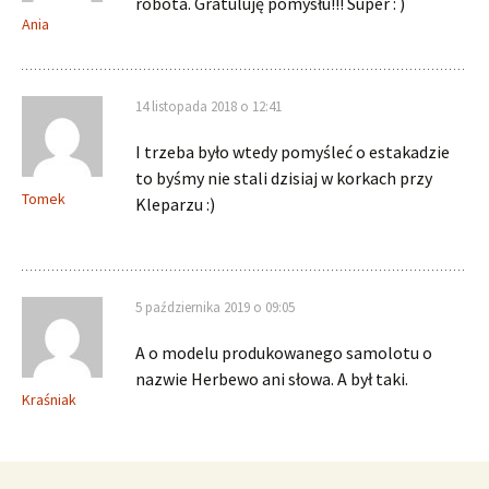
robota. Gratuluję pomysłu!!! Super : )
Ania
14 listopada 2018 o 12:41
I trzeba było wtedy pomyśleć o estakadzie
to byśmy nie stali dzisiaj w korkach przy
Tomek
Kleparzu :)
5 października 2019 o 09:05
A o modelu produkowanego samolotu o
nazwie Herbewo ani słowa. A był taki.
Kraśniak