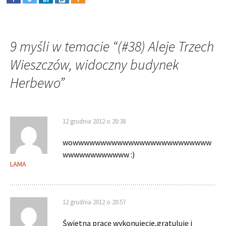
9 myśli w temacie “
(#38) Aleje Trzech
Wieszczów, widoczny budynek
Herbewo
”
12 grudnia 2012 o 20:38
wowwwwwwwwwwwwwwwwwwwwwwwww
wwwwwwwwwwww :)
LAMA
12 grudnia 2012 o 20:57
Świetną pracę wykonujecie,gratuluję i