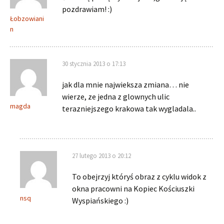
pozdrawiam! :)
Łobzowiani
n
30 stycznia 2013 o 17:13
jak dla mnie najwieksza zmiana… nie
wierze, ze jedna z glownych ulic
magda
terazniejszego krakowa tak wygladala..
27 lutego 2013 o 20:12
To obejrzyj któryś obraz z cyklu widok z
okna pracowni na Kopiec Kościuszki
nsq
Wyspiańskiego :)