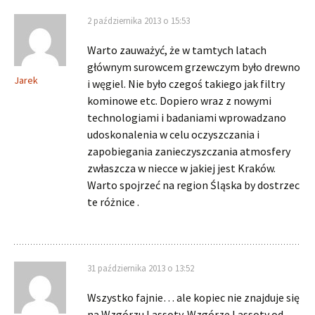
2 października 2013 o 15:53
Warto zauważyć, że w tamtych latach
głównym surowcem grzewczym było drewno
Jarek
i węgiel. Nie było czegoś takiego jak filtry
kominowe etc. Dopiero wraz z nowymi
technologiami i badaniami wprowadzano
udoskonalenia w celu oczyszczania i
zapobiegania zanieczyszczania atmosfery
zwłaszcza w niecce w jakiej jest Kraków.
Warto spojrzeć na region Śląska by dostrzec
te różnice .
31 października 2013 o 13:52
Wszystko fajnie… ale kopiec nie znajduje się
na Wzgórzu Lassoty. Wzgórze Lassoty od