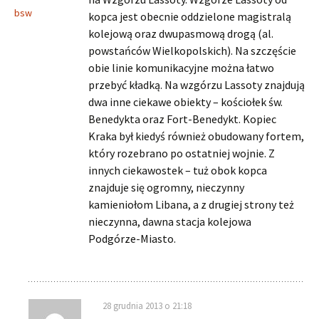
bsw
kopca jest obecnie oddzielone magistralą
kolejową oraz dwupasmową drogą (al.
powstańców Wielkopolskich). Na szczęście
obie linie komunikacyjne można łatwo
przebyć kładką. Na wzgórzu Lassoty znajdują
dwa inne ciekawe obiekty – kościołek św.
Benedykta oraz Fort-Benedykt. Kopiec
Kraka był kiedyś również obudowany fortem,
który rozebrano po ostatniej wojnie. Z
innych ciekawostek – tuż obok kopca
znajduje się ogromny, nieczynny
kamieniołom Libana, a z drugiej strony też
nieczynna, dawna stacja kolejowa
Podgórze-Miasto.
28 grudnia 2013 o 21:18