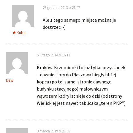
28 grudnia 2013 o 21:47
Ale z tego samego miejsca można je
dostrzec :-)
Kuba
5 lutego 2014 o 16:11
Kraków-Krzemionki to już tylko przystanek
– dawniej tory do Płaszowa biegły bliżej
bsw
kopca (po tej samej stronie dawnego
budynku stacyjnego) malowniczym
wąwozem który istnieje do dziś (od strony
Wielickiej jest nawet tabliczka „teren PKP”)
3 marca 2019 o 21:58