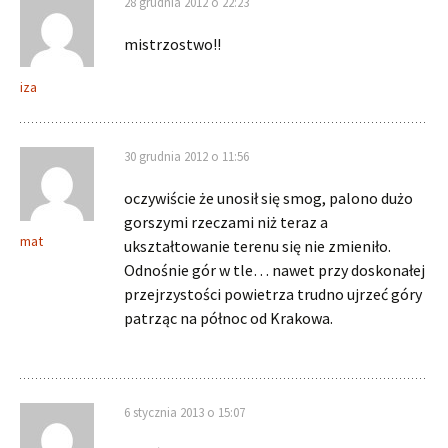
28 grudnia 2012 o 22:23
mistrzostwo!!
iza
30 grudnia 2012 o 11:56
oczywiście że unosił się smog, palono dużo
gorszymi rzeczami niż teraz a
mat
ukształtowanie terenu się nie zmieniło.
Odnośnie gór w tle… nawet przy doskonałej
przejrzystości powietrza trudno ujrzeć góry
patrząc na północ od Krakowa.
6 stycznia 2013 o 15:07