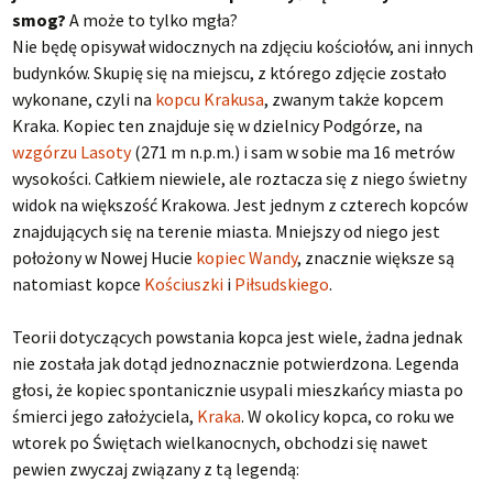
smog?
A może to tylko mgła?
Nie będę opisywał widocznych na zdjęciu kościołów, ani innych
budynków. Skupię się na miejscu, z którego zdjęcie zostało
wykonane, czyli na
kopcu Krakusa
, zwanym także kopcem
Kraka. Kopiec ten znajduje się w dzielnicy Podgórze, na
wzgórzu Lasoty
(271 m n.p.m.) i sam w sobie ma 16 metrów
wysokości. Całkiem niewiele, ale roztacza się z niego świetny
widok na większość Krakowa. Jest jednym z czterech kopców
znajdujących się na terenie miasta. Mniejszy od niego jest
położony w Nowej Hucie
kopiec Wandy
, znacznie większe są
natomiast kopce
Kościuszki
i
Piłsudskiego
.
Teorii dotyczących powstania kopca jest wiele, żadna jednak
nie została jak dotąd jednoznacznie potwierdzona. Legenda
głosi, że kopiec spontanicznie usypali mieszkańcy miasta po
śmierci jego założyciela,
Kraka
. W okolicy kopca, co roku we
wtorek po Świętach wielkanocnych, obchodzi się nawet
pewien zwyczaj związany z tą legendą: