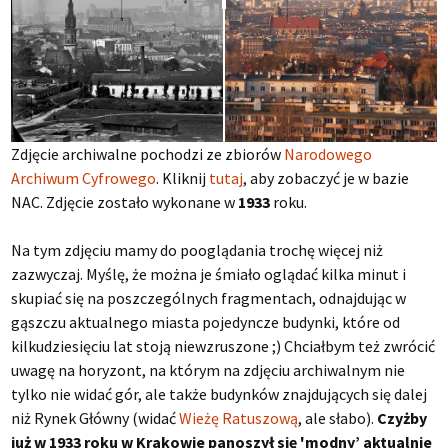
Zdjęcie archiwalne pochodzi ze zbiorów
Narodowego
Archiwum Cyfrowego
. Kliknij
tutaj
, aby zobaczyć je w bazie
NAC. Zdjęcie zostało wykonane w
1933
roku.
Na tym zdjęciu mamy do pooglądania trochę więcej niż
zazwyczaj. Myślę, że można je śmiało oglądać kilka minut i
skupiać się na poszczególnych fragmentach, odnajdując w
gąszczu aktualnego miasta pojedyncze budynki, które od
kilkudziesięciu lat stoją niewzruszone ;) Chciałbym też zwrócić
uwagę na horyzont, na którym na zdjęciu archiwalnym nie
tylko nie widać gór, ale także budynków znajdujących się dalej
niż Rynek Główny (widać
Wieżę Ratuszową
, ale słabo).
Czyżby
już w 1933 roku w Krakowie panoszył się 'modny’ aktualnie