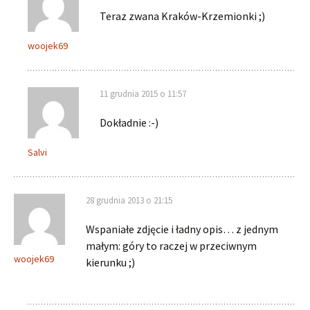
Teraz zwana Kraków-Krzemionki ;)
woojek69
11 grudnia 2015 o 11:57
Dokładnie :-)
Salvi
28 grudnia 2013 o 21:15
Wspaniałe zdjęcie i ładny opis… z jednym
małym: góry to raczej w przeciwnym
woojek69
kierunku ;)