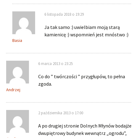
6 listopada 2018 o 19:29
Ja tak samo :) uwielbiam moją starą
kamienicę :) wspomnień jest mnóstwo :)
Basia
6 marca 2013 o 23:25
Co do ” twórczości ” przygłupów, to pełna
zgoda.
Andrzej
2 października 2013 o 17:00
A po drugiej stronie Dolnych Młynów bodajże
dwupiętrowy budynek wewnątrz „ogrodu”,