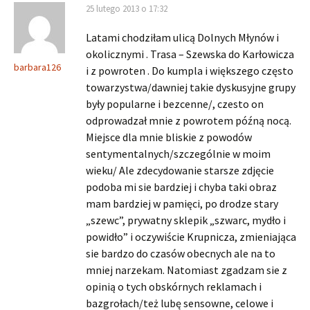
25 lutego 2013 o 17:32
Latami chodziłam ulicą Dolnych Młynów i
okolicznymi . Trasa – Szewska do Karłowicza
barbara126
i z powroten . Do kumpla i większego często
towarzystwa/dawniej takie dyskusyjne grupy
były popularne i bezcenne/, czesto on
odprowadzał mnie z powrotem późną nocą.
Miejsce dla mnie bliskie z powodów
sentymentalnych/szczególnie w moim
wieku/ Ale zdecydowanie starsze zdjęcie
podoba mi sie bardziej i chyba taki obraz
mam bardziej w pamięci, po drodze stary
„szewc”, prywatny sklepik „szwarc, mydło i
powidło” i oczywiście Krupnicza, zmieniająca
sie bardzo do czasów obecnych ale na to
mniej narzekam. Natomiast zgadzam sie z
opinią o tych obskórnych reklamach i
bazgrołach/też lubę sensowne, celowe i