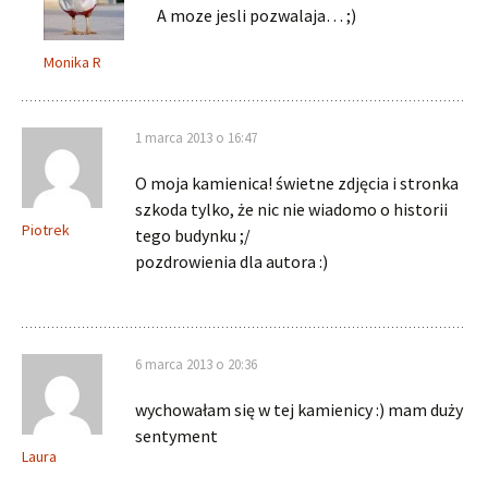
A moze jesli pozwalaja… ;)
Monika R
1 marca 2013 o 16:47
O moja kamienica! świetne zdjęcia i stronka
szkoda tylko, że nic nie wiadomo o historii
Piotrek
tego budynku ;/
pozdrowienia dla autora :)
6 marca 2013 o 20:36
wychowałam się w tej kamienicy :) mam duży
sentyment
Laura