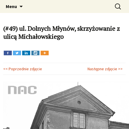
Fotograficzna podróż w czasie. Zdjęcia
Przeskocz
Szukaj:
Dawno temu w Krakowie –
Menu
do
Krakowa, Kraków, zabytki, fotografie , foto
archiwalne i aktualne zdjęcia
treści
Krakowa
(#49) ul. Dolnych Młynów, skrzyżowanie z
ulicą Michałowskiego
<< Poprzednie zdjęcie
Następne zdjęcie >>