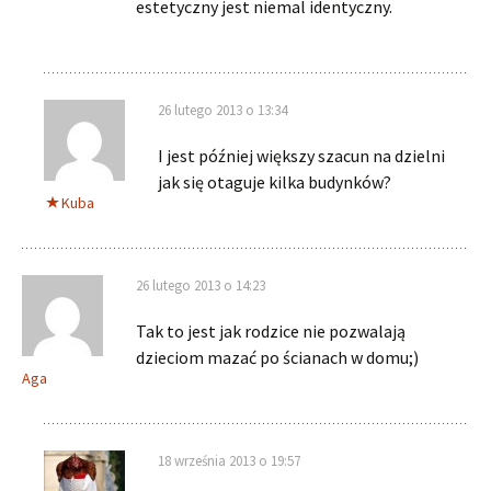
estetyczny jest niemal identyczny.
26 lutego 2013 o 13:34
I jest później większy szacun na dzielni
jak się otaguje kilka budynków?
Kuba
26 lutego 2013 o 14:23
Tak to jest jak rodzice nie pozwalają
dzieciom mazać po ścianach w domu;)
Aga
18 września 2013 o 19:57