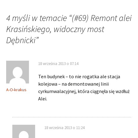
4 myśli w temacie “
(#69) Remont alei
Krasińskiego, widoczny most
Dębnicki
”
18 września 2013 o 07:14
Ten budynek – to nie rogatka ale stacja
kolejowa – na demontowanej linii
A-O-krakus
cyrkumwalacyjnej, która ciągnęła się wzdłuż
Alei.
18 września 2013 o 11:24