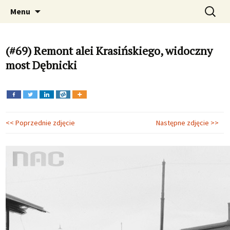
Fotograficzna podróż w czasie. Zdjęcia
Przeskocz
Szukaj:
Dawno temu w Krakowie –
Menu
do
Krakowa, Kraków, zabytki, fotografie , foto
archiwalne i aktualne zdjęcia
treści
Krakowa
(#69) Remont alei Krasińskiego, widoczny
most Dębnicki
<< Poprzednie zdjęcie
Następne zdjęcie >>