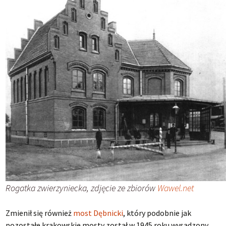
Rogatka zwierzyniecka, zdjęcie ze zbiorów
Wawel.net
Zmienił się również
most Dębnicki
, który podobnie jak
pozostałe krakowskie mosty został w 1945 roku wysadzony