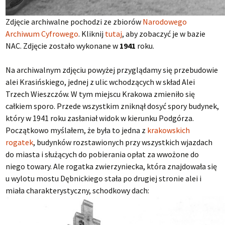
Zdjęcie archiwalne pochodzi ze zbiorów
Narodowego
Archiwum Cyfrowego
. Kliknij
tutaj
, aby zobaczyć je w bazie
NAC. Zdjęcie zostało wykonane w
1941
roku.
Na archiwalnym zdjęciu powyżej przyglądamy się przebudowie
alei Krasińskiego, jednej z ulic wchodzących w skład Alei
Trzech Wieszczów. W tym miejscu Krakowa zmieniło się
całkiem sporo. Przede wszystkim zniknął dosyć spory budynek,
który w 1941 roku zasłaniał widok w kierunku Podgórza.
Początkowo myślałem, że była to jedna z
krakowskich
rogatek
, budynków rozstawionych przy wszystkich wjazdach
do miasta i służących do pobierania opłat za wwożone do
niego towary. Ale rogatka zwierzyniecka, która znajdowała się
u wylotu mostu Dębnickiego stała po drugiej stronie alei i
miała charakterystyczny, schodkowy dach: