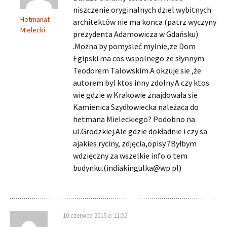
niszczenie oryginalnych dziel wybitnych
Hetmanat
architektów nie ma konca (patrz wyczyny
Mielecki
prezydenta Adamowicza w Gdańsku)
.Można by pomysleć mylnie,ze Dom
Egipski ma cos wspolnego ze słynnym
Teodorem Talowskim.A okzuje sie ,że
autorem byl ktos inny zdolny.A czy ktos
wie gdzie w Krakowie znajdowała sie
Kamienica Szydłowiecka należaca do
hetmana Mieleckiego? Podobno na
ul.Grodzkiej.Ale gdzie dokładnie i czy sa
ajakies ryciny, zdjęcia,opisy ?Byłbym
wdzięczny za wszelkie info o tem
budynku.(
indiakingulka@wp.pl
)
10 czerwca 2015 o 11:52