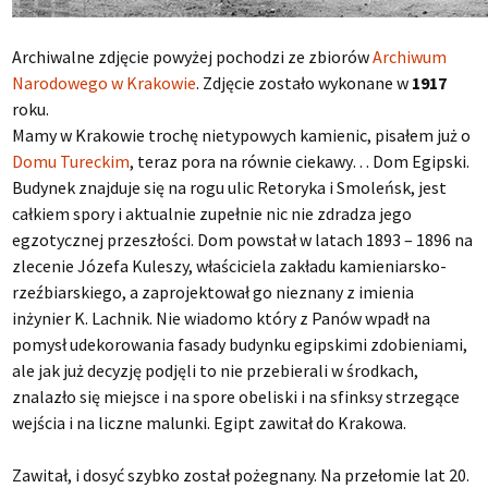
Archiwalne zdjęcie powyżej pochodzi ze zbiorów
Archiwum
Narodowego w Krakowie
. Zdjęcie zostało wykonane w
1917
roku.
Mamy w Krakowie trochę nietypowych kamienic, pisałem już o
Domu Tureckim
, teraz pora na równie ciekawy… Dom Egipski.
Budynek znajduje się na rogu ulic Retoryka i Smoleńsk, jest
całkiem spory i aktualnie zupełnie nic nie zdradza jego
egzotycznej przeszłości. Dom powstał w latach 1893 – 1896 na
zlecenie Józefa Kuleszy, właściciela zakładu kamieniarsko-
rzeźbiarskiego, a zaprojektował go nieznany z imienia
inżynier K. Lachnik. Nie wiadomo który z Panów wpadł na
pomysł udekorowania fasady budynku egipskimi zdobieniami,
ale jak już decyzję podjęli to nie przebierali w środkach,
znalazło się miejsce i na spore obeliski i na sfinksy strzegące
wejścia i na liczne malunki. Egipt zawitał do Krakowa.
Zawitał, i dosyć szybko został pożegnany. Na przełomie lat 20.