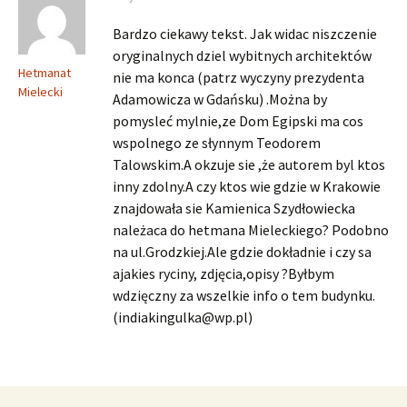
Bardzo ciekawy tekst. Jak widac niszczenie
oryginalnych dziel wybitnych architektów
Hetmanat
nie ma konca (patrz wyczyny prezydenta
Mielecki
Adamowicza w Gdańsku) .Można by
pomysleć mylnie,ze Dom Egipski ma cos
wspolnego ze słynnym Teodorem
Talowskim.A okzuje sie ,że autorem byl ktos
inny zdolny.A czy ktos wie gdzie w Krakowie
znajdowała sie Kamienica Szydłowiecka
należaca do hetmana Mieleckiego? Podobno
na ul.Grodzkiej.Ale gdzie dokładnie i czy sa
ajakies ryciny, zdjęcia,opisy ?Byłbym
wdzięczny za wszelkie info o tem budynku.
(
indiakingulka@wp.pl
)