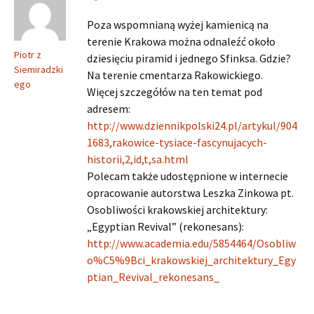
Poza wspomnianą wyżej kamienicą na
terenie Krakowa można odnaleźć około
Piotr z
dziesięciu piramid i jednego Sfinksa. Gdzie?
Siemiradzki
Na terenie cmentarza Rakowickiego.
ego
Więcej szczegółów na ten temat pod
adresem:
http://www.dziennikpolski24.pl/artykul/904
1683,rakowice-tysiace-fascynujacych-
historii,2,id,t,sa.html
Polecam także udostępnione w internecie
opracowanie autorstwa Leszka Zinkowa pt.
Osobliwości krakowskiej architektury:
„Egyptian Revival” (rekonesans):
http://www.academia.edu/5854464/Osobliw
o%C5%9Bci_krakowskiej_architektury_Egy
ptian_Revival_rekonesans_