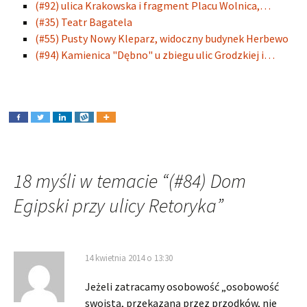
(#92) ulica Krakowska i fragment Placu Wolnica,…
(#35) Teatr Bagatela
(#55) Pusty Nowy Kleparz, widoczny budynek Herbewo
(#94) Kamienica "Dębno" u zbiegu ulic Grodzkiej i…
18 myśli w temacie “
(#84) Dom
Egipski przy ulicy Retoryka
”
14 kwietnia 2014 o 13:30
Jeżeli zatracamy osobowość „osobowość
swoistą, przekazaną przez przodków, nie