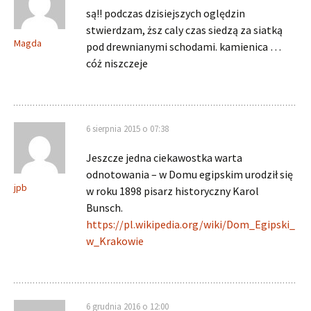
są!! podczas dzisiejszych oględzin
stwierdzam, ższ caly czas siedzą za siatką
Magda
pod drewnianymi schodami. kamienica …
cóż niszczeje
6 sierpnia 2015 o 07:38
Jeszcze jedna ciekawostka warta
odnotowania – w Domu egipskim urodził się
jpb
w roku 1898 pisarz historyczny Karol
Bunsch.
https://pl.wikipedia.org/wiki/Dom_Egipski_
w_Krakowie
6 grudnia 2016 o 12:00