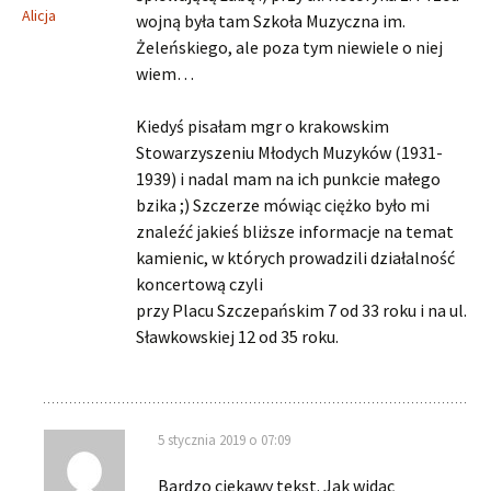
Alicja
wojną była tam Szkoła Muzyczna im.
Żeleńskiego, ale poza tym niewiele o niej
wiem…
Kiedyś pisałam mgr o krakowskim
Stowarzyszeniu Młodych Muzyków (1931-
1939) i nadal mam na ich punkcie małego
bzika ;) Szczerze mówiąc ciężko było mi
znaleźć jakieś bliższe informacje na temat
kamienic, w których prowadzili działalność
koncertową czyli
przy Placu Szczepańskim 7 od 33 roku i na ul.
Sławkowskiej 12 od 35 roku.
5 stycznia 2019 o 07:09
Bardzo ciekawy tekst. Jak widac