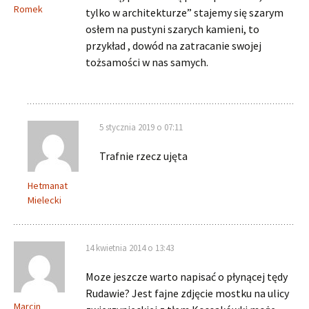
Romek
tylko w architekturze” stajemy się szarym
osłem na pustyni szarych kamieni, to
przykład , dowód na zatracanie swojej
tożsamości w nas samych.
5 stycznia 2019 o 07:11
Trafnie rzecz ujęta
Hetmanat
Mielecki
14 kwietnia 2014 o 13:43
Moze jeszcze warto napisać o płynącej tędy
Rudawie? Jest fajne zdjęcie mostku na ulicy
Marcin