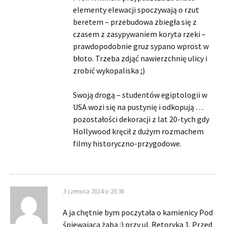
elementy elewacji spoczywają o rzut
beretem – przebudowa zbiegła się z
czasem z zasypywaniem koryta rzeki –
prawdopodobnie gruz sypano wprost w
błoto. Trzeba zdjąć nawierzchnię ulicy i
zrobić wykopaliska ;)
Swoją drogą – studentów egiptologii w
USA wozi się na pustynię i odkopują …
pozostałości dekoracji z lat 20-tych gdy
Hollywood kręcił z dużym rozmachem
filmy historyczno-przygodowe.
3 czerwca 2014 o 20:36
A ja chętnie bym poczytała o kamienicy Pod
śpiewającą żabą :) przy ul. Retoryka 1. Przed