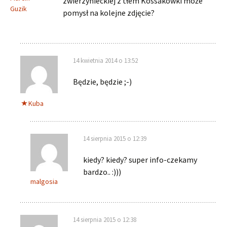
zwierzynieckiej z tłem Kossakówki może
Guzik
pomysł na kolejne zdjęcie?
14 kwietnia 2014 o 13:52
Będzie, będzie ;-)
Kuba
14 sierpnia 2015 o 12:39
kiedy? kiedy? super info-czekamy
bardzo.. :)))
malgosia
14 sierpnia 2015 o 12:38