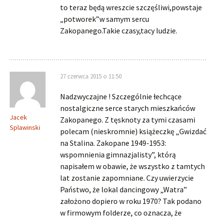
to teraz będą wreszcie szczęśliwi,powstaje
„potworek”w samym sercu
Zakopanego.Takie czasy,tacy ludzie.
27 czerwca 2015 o 11:50
Nadzwyczajne ! Szczególnie łechcące
nostalgiczne serce starych mieszkańców
Jacek
Zakopanego. Z tęsknoty za tymi czasami
Splawinski
polecam (nieskromnie) książeczkę „Gwizdać
na Stalina. Zakopane 1949-1953:
wspomnienia gimnazjalisty”, którą
napisałem w obawie, że wszystko z tamtych
lat zostanie zapomniane. Czy uwierzycie
Państwo, że lokal dancingowy „Watra”
założono dopiero w roku 1970? Tak podano
w firmowym folderze, co oznacza, że