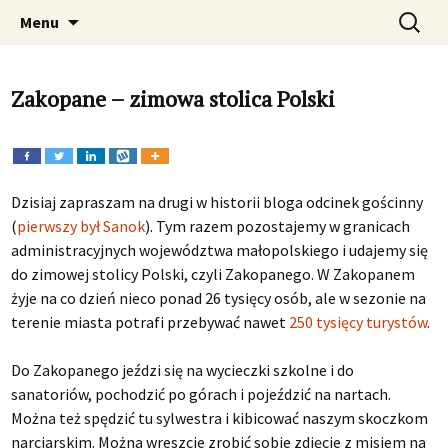
Fotograficzna podróż w czasie. Zdjęcia
Przeskocz
Szukaj:
Dawno temu w Krakowie –
Menu
do
Krakowa, Kraków, zabytki, fotografie , foto
archiwalne i aktualne zdjęcia
treści
Krakowa
Zakopane – zimowa stolica Polski
Dzisiaj zapraszam na drugi w historii bloga odcinek gościnny
(
pierwszy był Sanok
). Tym razem pozostajemy w granicach
administracyjnych województwa małopolskiego i udajemy się
do zimowej stolicy Polski, czyli Zakopanego. W Zakopanem
żyje na co dzień nieco ponad 26 tysięcy osób, ale w sezonie na
terenie miasta potrafi przebywać nawet
250 tysięcy turystów
.
Do Zakopanego jeździ się na wycieczki szkolne i do
sanatoriów, pochodzić po górach i pojeździć na nartach.
Można też spędzić tu sylwestra i kibicować naszym skoczkom
narciarskim. Można wreszcie zrobić sobie zdjęcie z misiem na