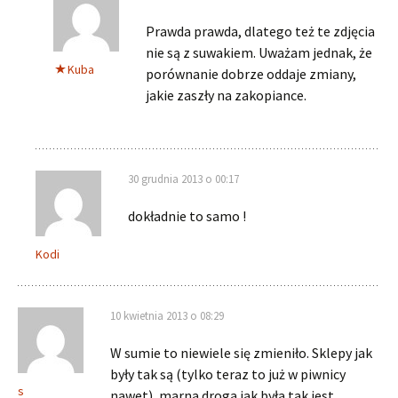
Prawda prawda, dlatego też te zdjęcia
nie są z suwakiem. Uważam jednak, że
Kuba
porównanie dobrze oddaje zmiany,
jakie zaszły na zakopiance.
30 grudnia 2013 o 00:17
dokładnie to samo !
Kodi
10 kwietnia 2013 o 08:29
W sumie to niewiele się zmieniło. Sklepy jak
były tak są (tylko teraz to już w piwnicy
s
nawet), marna droga jak była tak jest,