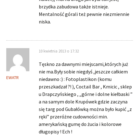
brzydka zabudowa także istnieje.
Mentalność górali też pewnie niezmiennie
niska.
10 kwietnia 2013 o 17:32
Tęskno za dawnymi miejscami,których już
nie ma.Były sobie niegdyś ,jeszcze całkiem
EWATR
niedawno :) : Fotoplastikon (komu
przeszkadzał ?! ), Coctail Bar , Kmicic , sklep
u Drapczyńskiego , „górne i dolne kiełbaski ”
a na samym dole Krupówek gdzie zaczyna
się targ pod Gubałówką można było kupić „z
ręki” przeróżne cudowności min.
amerykańską gumę do żucia i kolorowe
długopisy ! Ech !