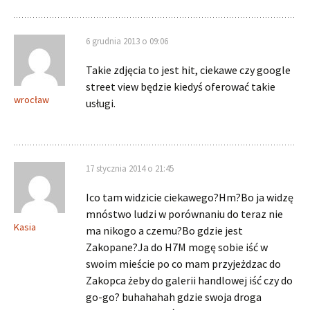
6 grudnia 2013 o 09:06
Takie zdjęcia to jest hit, ciekawe czy google
street view będzie kiedyś oferować takie
wrocław
usługi.
17 stycznia 2014 o 21:45
Ico tam widzicie ciekawego?Hm?Bo ja widzę
mnóstwo ludzi w porównaniu do teraz nie
Kasia
ma nikogo a czemu?Bo gdzie jest
Zakopane?Ja do H7M mogę sobie iść w
swoim mieście po co mam przyjeżdzac do
Zakopca żeby do galerii handlowej iść czy do
go-go? buhahahah gdzie swoja droga