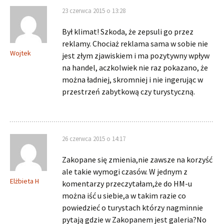
23 czerwca 2015 o 13:28
Był klimat! Szkoda, że zepsuli go przez
reklamy. Chociaż reklama sama w sobie nie
Wojtek
jest złym zjawiskiem i ma pozytywny wpływ
na handel, aczkolwiek nie raz pokazano, że
można ładniej, skromniej i nie ingerując w
przestrzeń zabytkową czy turystyczną.
26 czerwca 2015 o 14:17
Zakopane się zmienia,nie zawsze na korzyść
ale takie wymogi czasów. W jednym z
Elżbieta H
komentarzy przeczytałam,że do HM-u
można iść u siebie,a w takim razie co
powiedzieć o turystach którzy nagminnie
pytają gdzie w Zakopanem jest galeria?No