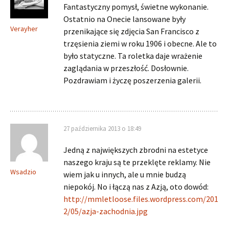
Fantastyczny pomysł, świetne wykonanie.
Ostatnio na Onecie lansowane były
Verayher
przenikające się zdjęcia San Francisco z
trzęsienia ziemi w roku 1906 i obecne. Ale to
było statyczne. Ta roletka daje wrażenie
zaglądania w przeszłość. Dosłownie.
Pozdrawiam i życzę poszerzenia galerii.
27 października 2013 o 18:49
Jedną z największych zbrodni na estetyce
naszego kraju są te przeklęte reklamy. Nie
Wsadzio
wiem jak u innych, ale u mnie budzą
niepokój. No i łączą nas z Azją, oto dowód:
http://mmletloose.files.wordpress.com/201
2/05/azja-zachodnia.jpg