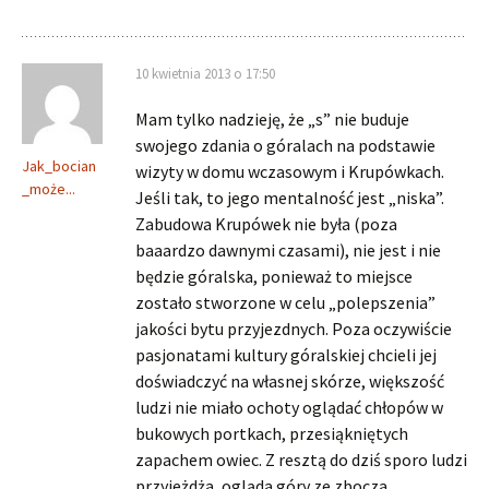
10 kwietnia 2013 o 17:50
Mam tylko nadzieję, że „s” nie buduje
swojego zdania o góralach na podstawie
Jak_bocian
wizyty w domu wczasowym i Krupówkach.
_może...
Jeśli tak, to jego mentalność jest „niska”.
Zabudowa Krupówek nie była (poza
baaardzo dawnymi czasami), nie jest i nie
będzie góralska, ponieważ to miejsce
zostało stworzone w celu „polepszenia”
jakości bytu przyjezdnych. Poza oczywiście
pasjonatami kultury góralskiej chcieli jej
doświadczyć na własnej skórze, większość
ludzi nie miało ochoty oglądać chłopów w
bukowych portkach, przesiąkniętych
zapachem owiec. Z resztą do dziś sporo ludzi
przyjeżdża, ogląda góry ze zbocza