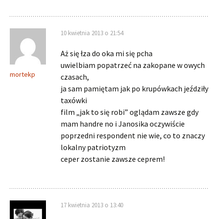
10 kwietnia 2013 o 21:54
Aż się łza do oka mi się pcha
uwielbiam popatrzeć na zakopane w owych
mortekp
czasach,
ja sam pamiętam jak po krupówkach jeździły
taxówki
film „jak to się robi” oglądam zawsze gdy
mam handre no i Janosika oczywiście
poprzedni respondent nie wie, co to znaczy
lokalny patriotyzm
ceper zostanie zawsze ceprem!
17 kwietnia 2013 o 13:40