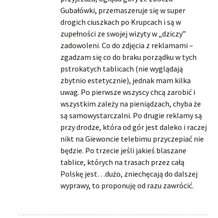
Gubałówki, przemaszeruje się w super
drogich ciuszkach po Krupcach i są w
zupełności ze swojej wizyty w „dziczy”
zadowoleni. Co do zdjęcia z reklamami –
zgadzam się co do braku porządku w tych
pstrokatych tablicach (nie wyglądają
zbytnio estetycznie), jednak mam kilka
uwag. Po pierwsze wszyscy chcą zarobić i
wszystkim zależy na pieniądzach, chyba że
są samowystarczalni. Po drugie reklamy są
przy drodze, która od gór jest daleko i raczej
nikt na Giewoncie telebimu przyczepiać nie
będzie. Po trzecie jeśli jakieś blaszane
tablice, których na trasach przez całą
Polskę jest…dużo, zniechęcają do dalszej
wyprawy, to proponuję od razu zawrócić.