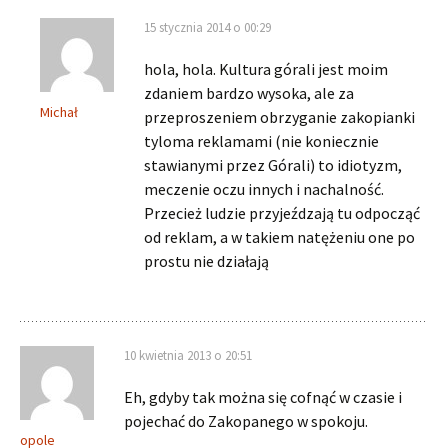
15 stycznia 2014 o 00:29
hola, hola. Kultura górali jest moim
zdaniem bardzo wysoka, ale za
Michał
przeproszeniem obrzyganie zakopianki
tyloma reklamami (nie koniecznie
stawianymi przez Górali) to idiotyzm,
meczenie oczu innych i nachalność.
Przecież ludzie przyjeźdzają tu odpocząć
od reklam, a w takiem natężeniu one po
prostu nie działają
10 kwietnia 2013 o 20:51
Eh, gdyby tak można się cofnąć w czasie i
pojechać do Zakopanego w spokoju.
opole