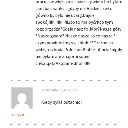
pracuja w większości pasztey wiem bo bylam
tam barmanka i gdyby nie Ruskie tzw.to
gówno by było nie utarg.Dajcie
spokój!!!!!!!!!!!!!!!!!1co to ma być?Kto tym
rozporządza?Gdzie nasz folklor?Nasze góry
?Nasza gwara? Nasze nasze to co nasze ?I
czym powinniśmy się chlubić?Czarno to
widzęa szkoda.Polecam Bialkę:-)Chciażnigdy
nie byłam ale znajomi sobie
chwalą:-)ZAkopane dno!!!!!!!!!
22 stycznia 2016 o 16:26
Kiedy byłaś ostatnio?
annape