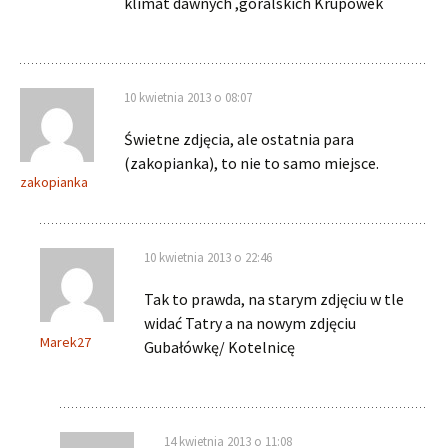
klimat dawnych ,góralskich Krupówek
10 kwietnia 2013 o 08:07
Świetne zdjęcia, ale ostatnia para
(zakopianka), to nie to samo miejsce.
zakopianka
10 kwietnia 2013 o 22:46
Tak to prawda, na starym zdjęciu w tle
widać Tatry a na nowym zdjęciu
Marek27
Gubałówkę/ Kotelnicę
14 kwietnia 2013 o 11:08